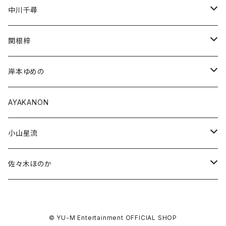
中川千尋
通常商品
関根梓
受注商品
通常商品
岸本ゆめの
受注商品
通常商品
AYAKANON
受注商品
小山星流
受注販売
佐々木ほのか
通常商品
通常商品
© YU-M Entertainment OFFICIAL SHOP
受注商品