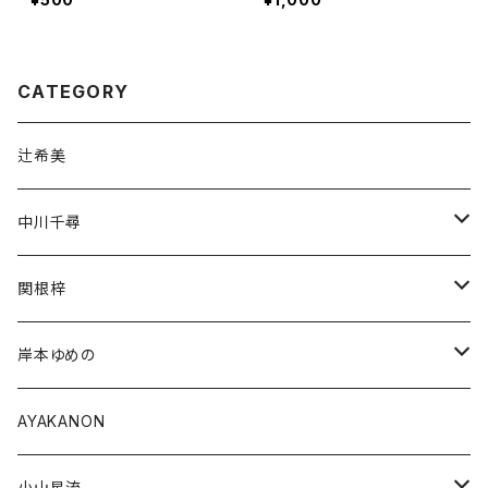
CATEGORY
辻希美
中川千尋
通常商品
関根梓
受注商品
通常商品
岸本ゆめの
受注商品
通常商品
AYAKANON
受注商品
小山星流