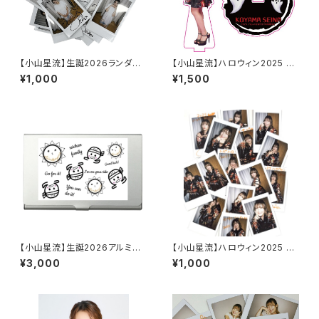
【小山星流】生誕2026ランダム
【小山星流】ハロウィン2025 ア
チェキ
クリルスタンドキーホルダー
¥1,000
¥1,500
【小山星流】生誕2026アルミ名
【小山星流】ハロウィン2025 ラ
刺ケース
ンダムチェキ
¥3,000
¥1,000