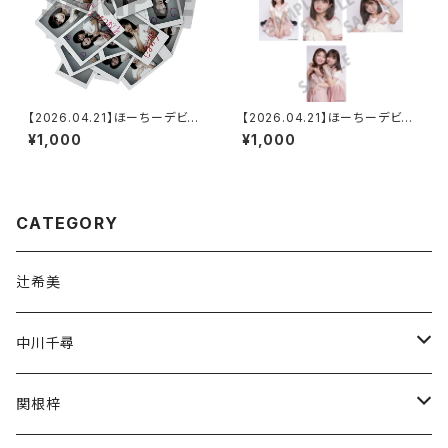
【2026.04.21】ほーちーデビュ
【2026.04.21】ほーちーデビュ
ー8周イベント ランダムチェキ
ー8周イベント L判ランダム生写
¥1,000
¥1,000
真（2枚入り）
CATEGORY
辻希美
中川千尋
通常商品
関根梓