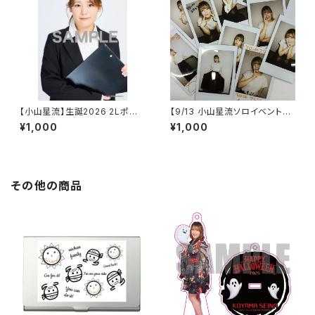
【小山星流】生誕2026 2Lポー
【9/13 小山星流ソロイベント】ラ
トレート
ンダムチェキ
¥1,000
¥1,000
その他の商品