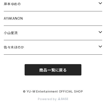
受注商品
通常商品
岸本ゆめの
受注商品
通常商品
AYAKANON
受注商品
小山星流
受注販売
佐々木ほのか
通常商品
通常商品
商品一覧に戻る
受注商品
© YU-M Entertainment OFFICIAL SHOP
Powered by