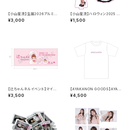
【小山星流】生誕2026アルミ名
【小山星流】ハロウィン2025 ア
刺ケース
クリルスタンドキーホルダー
¥3,000
¥1,500
【辻ちゃんネルイベント】マイク
【AYAKANON GOODS】AYAK
ロファイバースポーツタオル
ANON T-shirt
¥3,500
¥4,500