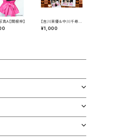
生写真A【関根梓】
【吉川茉優＆中川千尋】
バレンタインランダムチ
00
¥1,000
ェキ（当たりはサイン入
り）