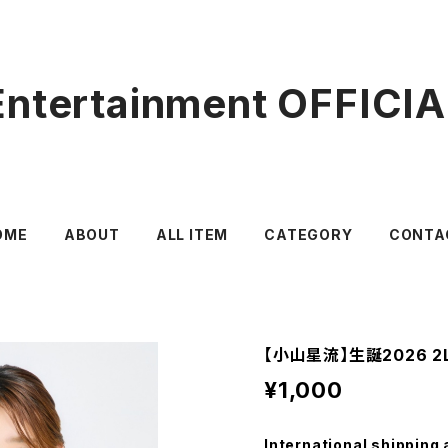
ntertainment OFFICI
OME
ABOUT
ALL ITEM
CATEGORY
CONTA
【小山星流】生誕2026 
¥1,000
International shipping 