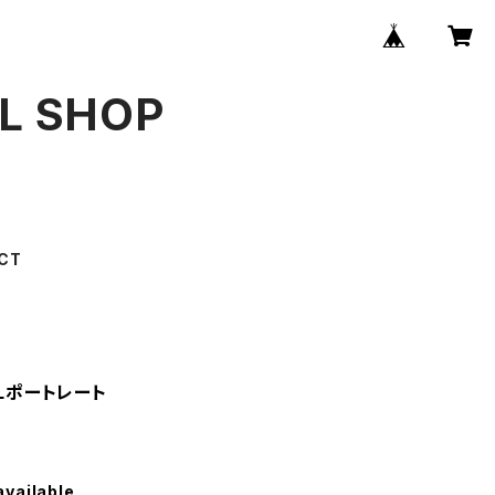
AL SHOP
CT
2Lポートレート
available