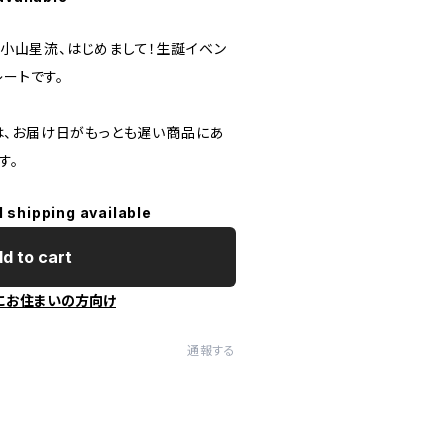
歳の小山星流、はじめまして！生誕イベン
レートです。
、お届け日がもっとも遅い商品にあ
す。
l shipping available
d to cart
にお住まいの方向け
通報する