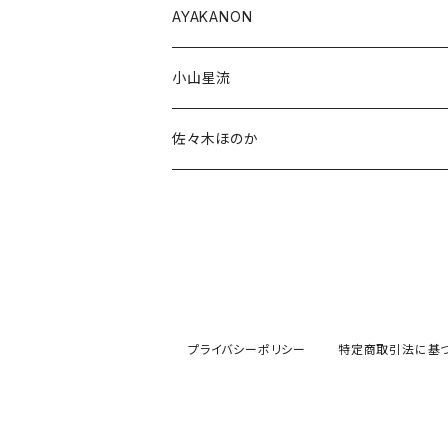
受注商品
通常商品
AYAKANON
受注商品
小山星流
受注販売
佐々木ほのか
通常商品
通常商品
受注商品
プライバシーポリシー
特定商取引法に基