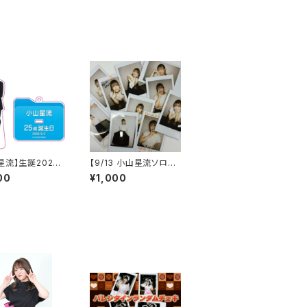
星流】生誕2026
【9/13 小山星流ソロイ
ルスタンドキーホ
ベント】ランダムチェキ
00
¥1,000