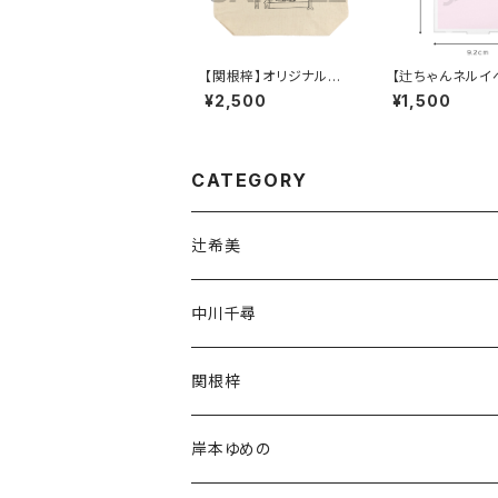
【関根梓】オリジナルイ
【辻ちゃんネルイ
ラストポーチ
スタンドミラー
¥2,500
¥1,500
CATEGORY
辻希美
中川千尋
通常商品
関根梓
受注商品
通常商品
岸本ゆめの