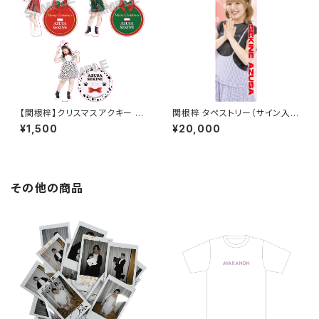
【関根梓】クリスマスアクキー 2
関根梓 タペストリー（サイン入
024
り）
¥1,500
¥20,000
その他の商品