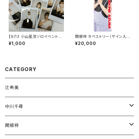
【9/13 小山星流ソロイベント】ラ
関根梓 タペストリー（サイン入
ンダムチェキ
り）
¥1,000
¥20,000
CATEGORY
辻希美
中川千尋
通常商品
関根梓