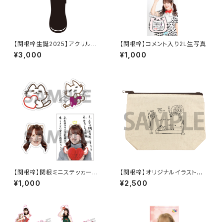
【関根梓生誕2025】アクリルペ
【関根梓】コメント入り2L生写真
ンライト 2025
¥3,000
¥1,000
【関根梓】関根ミニステッカー4
【関根梓】オリジナルイラストポ
枚セット
ーチ
¥1,000
¥2,500