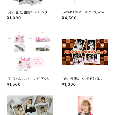
【小山星流】生誕2026ランダム
【AYAKANON GOODS】AYAK
チェキ
ANON T-shirt
¥1,000
¥4,500
【辻ちゃんネルイベント】アクリル
【吉川茉優＆中川千尋】バレンタ
ヘアクリップ
インランダムチェキ（当たりはサ
¥1,500
¥1,000
イン入り）