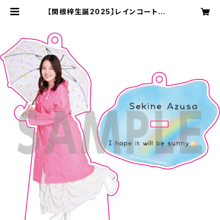
【関根梓生誕2025】レインコートアク
リルキーホルダー | YU-M Enterta
inment OFFICIAL SHOP