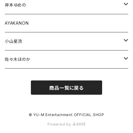
受注商品
通常商品
岸本ゆめの
受注商品
通常商品
AYAKANON
受注商品
小山星流
受注販売
佐々木ほのか
通常商品
通常商品
商品一覧に戻る
受注商品
© YU-M Entertainment OFFICIAL SHOP
Powered by