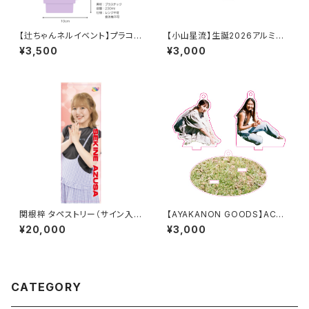
【辻ちゃんネルイベント】プラコッ
【小山星流】生誕2026アルミ名
プ３点セット
刺ケース
¥3,500
¥3,000
関根梓 タペストリー（サイン入
【AYAKANON GOODS】ACRY
り）
L STAND
¥20,000
¥3,000
CATEGORY