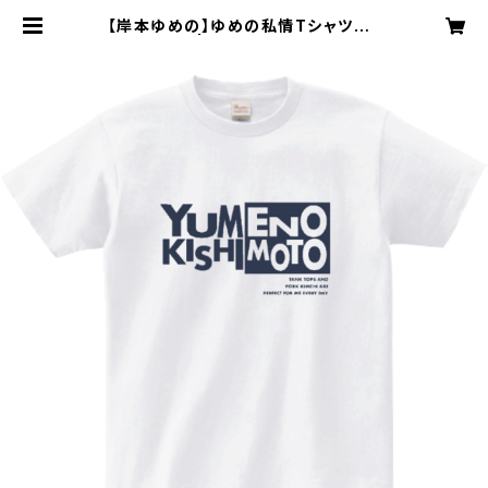
【岸本ゆめの】ゆめの私情Tシャツ L
サイズのみ | YU-M Entertainme
nt OFFICIAL SHOP