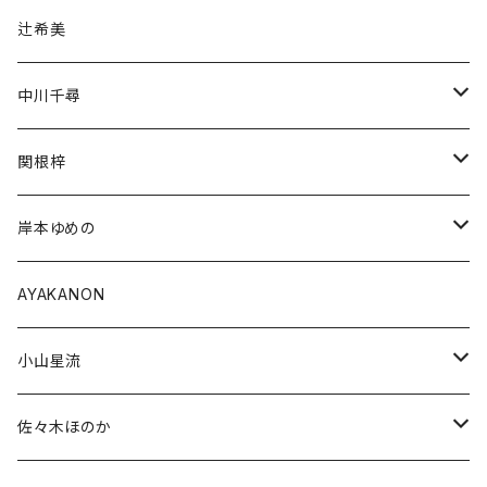
辻希美
中川千尋
通常商品
関根梓
受注商品
通常商品
岸本ゆめの
受注商品
通常商品
AYAKANON
受注商品
小山星流
受注販売
佐々木ほのか