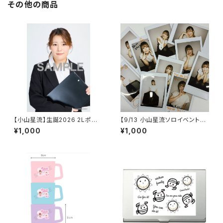
その他の商品
【小山星流】生誕2026 2Lポー
【9/13 小山星流ソロイベント】ラ
トレート
ンダムチェキ
¥1,000
¥1,000