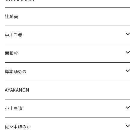
辻希美
中川千尋
通常商品
関根梓
受注商品
通常商品
岸本ゆめの
受注商品
通常商品
AYAKANON
受注商品
小山星流
受注販売
佐々木ほのか