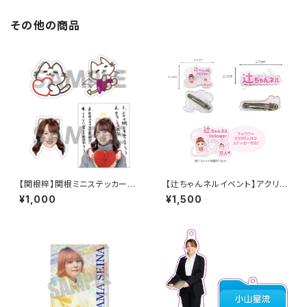
その他の商品
【関根梓】関根ミニステッカー4
【辻ちゃんネルイベント】アクリル
枚セット
ヘアクリップ
¥1,000
¥1,500