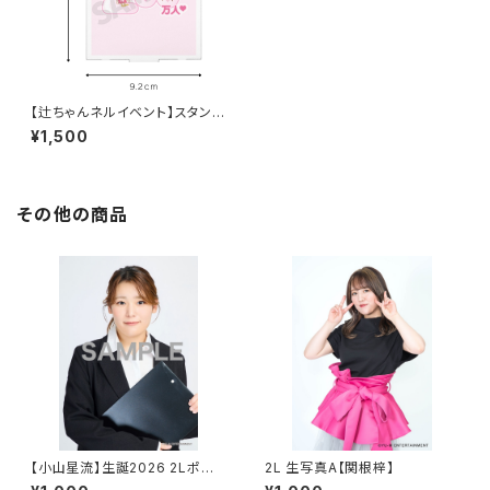
【辻ちゃんネルイベント】スタンド
ミラー
¥1,500
その他の商品
【小山星流】生誕2026 2Lポー
2L 生写真A【関根梓】
トレート