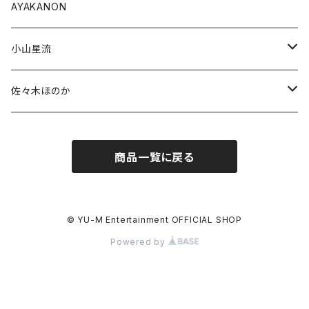
受注商品
通常商品
AYAKANON
受注商品
小山星流
受注販売
佐々木ほのか
通常商品
通常商品
商品一覧に戻る
受注商品
© YU-M Entertainment OFFICIAL SHOP
Powered by