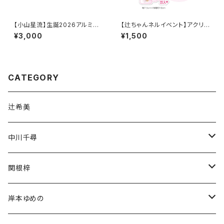
【小山星流】生誕2026アルミ名
【辻ちゃんネルイベント】アクリル
刺ケース
ヘアクリップ
¥3,000
¥1,500
CATEGORY
辻希美
中川千尋
通常商品
関根梓
受注商品
通常商品
岸本ゆめの